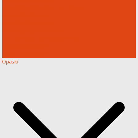
Kamizelki odblaskowe
Kamizelki odblaskowe z nadrukiem
Kamizelki kolorowe
Koszulki dla Straży OSP
Kamizelka operator drona
Czapki z nadrukiem odblaskowym
Chusta odblaskowa
Szaliki z odblaskiem
Opaski